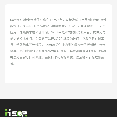
Samtec（申泰连接器）成立于1976年，从标准编目产品到独特的高性
能设计，Samtec的产品解决方案模块旨在支持任何互连需求——无论
应用、性能要求或环境如何。Samtec是业内的服务领军者，提供无与
伦比的技术支持、免费的产品样品和在线资源访问，以及创新在线工
具，帮助简化设计过程。Samtec提供业内品种最齐全的板到板互连连
接器。热门应用包括间距最小为0.40毫米、堆叠高度低至1毫米的高速
夹层和高密度阵列系统、高速插卡和背板系统，以及微间距板堆叠系
统。