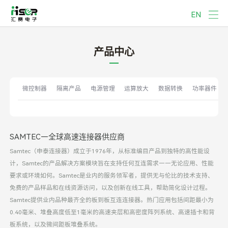
EN
产品中心
微控制器
隔离产品
电源管理
运算放大
数据转换
功率器件
SAMTEC—全球高速连接器供应商
Samtec（申泰连接器）成立于1976年，从标准编目产品到独特的高性能设
计，Samtec的产品解决方案模块旨在支持任何互连需求——无论应用、性能
要求或环境如何。Samtec是业内的服务领军者，提供无与伦比的技术支持、
免费的产品样品和在线资源访问，以及创新在线工具，帮助简化设计过程。
Samtec提供业内品种最齐全的板到板互连连接器。热门应用包括间距最小为
0.40毫米、堆叠高度低至1毫米的高速夹层和高密度阵列系统、高速插卡和背
板系统，以及微间距板堆叠系统。